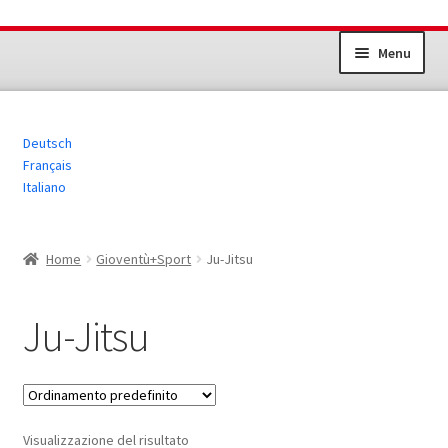
Vai
Vai
Menu
alla
al
navigazione
contenuto
Impianti sportivi
Deutsch
Gioventù+Sport
Français
Italiano
Sport per gli adulti
Altri prodotti
Home
Gioventù+Sport
Ju-Jitsu
Ju-Jitsu
Visualizzazione del risultato