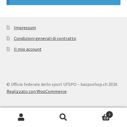
Impressum
Condizioni generali di contratto
Il mio account
© Ufficio federale dello sport UFSPO – basposhop.ch 2026
Realizzato con WooCommerce
.
0
Cerca:
Cerca