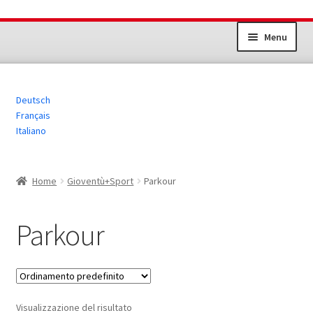
Vai
Vai
Menu
alla
al
navigazione
contenuto
Impianti sportivi
Deutsch
Gioventù+Sport
Français
Italiano
Sport per gli adulti
Altri prodotti
Home
Gioventù+Sport
Parkour
Parkour
Visualizzazione del risultato