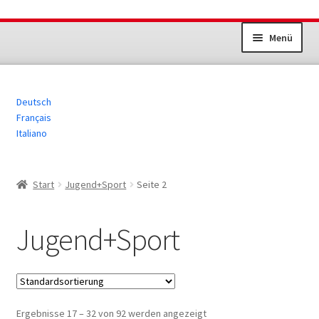
Zur
Zum
Menü
Navigation
Inhalt
springen
springen
Unterm
Dokumente Sportanlagen
öffnen
Deutsch
Jugend+Sport
Français
Italiano
Erwachsenensport
Übrige Produkte
Start
Jugend+Sport
Seite 2
Jugend+Sport
Ergebnisse 17 – 32 von 92 werden angezeigt