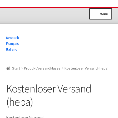
Zur
Zum
Menü
Navigation
Inhalt
springen
springen
Unterm
Dokumente Sportanlagen
öffnen
Deutsch
Jugend+Sport
Français
Italiano
Erwachsenensport
Übrige Produkte
Start
Produkt Versandklasse
Kostenloser Versand (hepa)
Kostenloser Versand
(hepa)
Kostenloser Versand