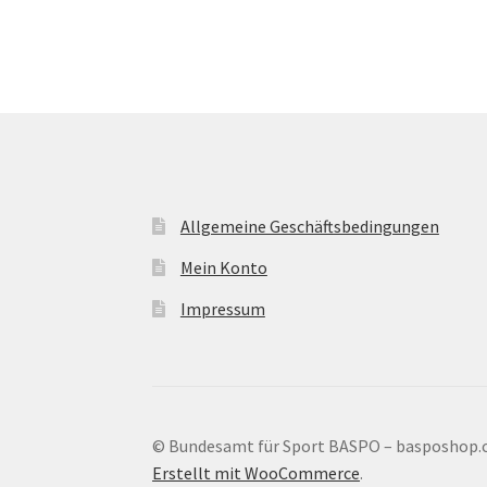
auf.
Die
Optionen
können
auf
der
Produktseite
gewählt
werden
Allgemeine Geschäftsbedingungen
Mein Konto
Impressum
© Bundesamt für Sport BASPO – basposhop.
Erstellt mit WooCommerce
.