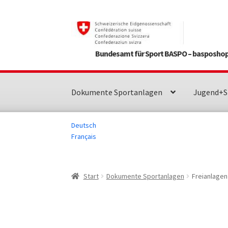
Zur
Zum
Navigation
Inhalt
springen
springen
Bundesamt für Sport BASPO – basposhop
Dokumente Sportanlagen
Jugend+S
Deutsch
Français
Start
Dokumente Sportanlagen
Freianlagen