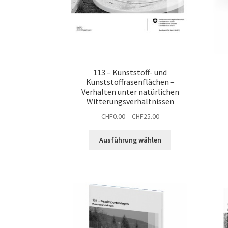
113 – Kunststoff- und
Kunststoffrasenflächen –
Verhalten unter natürlichen
Witterungsverhältnissen
Preisspanne:
CHF
0.00
–
CHF
25.00
CHF0.00
Dieses
bis
Ausführung wählen
Produkt
CHF25.00
weist
mehrere
Varianten
auf.
Die
Optionen
können