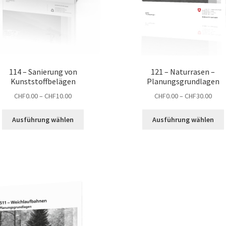
114 – Sanierung von
121 – Naturrasen –
Kunststoffbelägen
Planungsgrundlagen
Preisspanne:
Prei
CHF
0.00
–
CHF
10.00
CHF
0.00
–
CHF
30.00
CHF0.00
CHF0
Dieses
bis
bis
Ausführung wählen
Ausführung wählen
Produkt
CHF10.00
CHF3
weist
mehrere
Varianten
auf.
a
Die
Optionen
können
auf
der