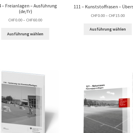
4 – Freianlagen – Ausführung
111 – Kunststoffrasen – Über
(de/fr)
Prei
CHF
0.00
–
CHF
15.00
Preisspanne:
CHF
0.00
–
CHF
60.00
CHF0
CHF0.00
bis
Ausführung wählen
Dieses
bis
Ausführung wählen
CHF1
Produkt
CHF60.00
weist
mehrere
Varianten
a
auf.
Die
Optionen
können
auf
der
Produktseite
gewählt
werden