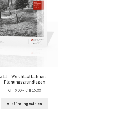
Produktseite
gewählt
werden
511 – Weichlaufbahnen –
Planungsgrundlagen
Preisspanne:
CHF
0.00
–
CHF
15.00
CHF0.00
Dieses
bis
Ausführung wählen
Produkt
CHF15.00
weist
mehrere
Varianten