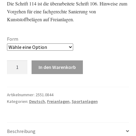
Die Schrift 114 ist die überarbeitete Schrift 106. Hinweise zum
bis
Vorgehen für eine fachgerechte Sanierung von
CHF10.00
Kunststoffbelägen auf Freianlagen.
Form
114
In den Warenkorb
–
Sanierung
von
Kunststoffbelägen
Artikelnummer:
2551.0844
Kategorien:
Deutsch
,
Freianlagen
,
Sportanlagen
Menge
Beschreibung