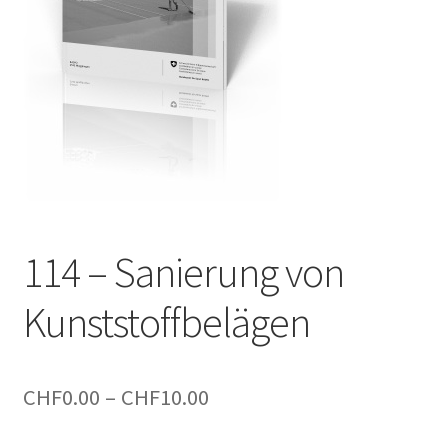
114 – Sanierung von
Kunststoffbelägen
Preisspanne:
CHF
0.00
–
CHF
10.00
CHF0.00