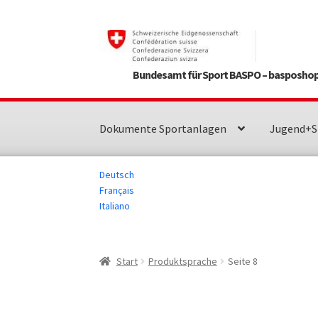
Zur
Zum
Navigation
Inhalt
springen
springen
Bundesamt für Sport BASPO – basposhop
Dokumente Sportanlagen
Jugend+S
Deutsch
Français
Italiano
Start
Produktsprache
Seite 8