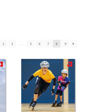
2
3
…
5
6
7
8
9