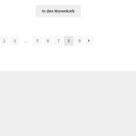
In den Warenkorb
2
3
…
5
6
7
8
9