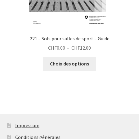
221 – Sols pour salles de sport – Guide
Plage
CHF
0.00
–
CHF
12.00
de
Ce
prix :
Choix des options
produit
CHF0.00
a
à
plusieurs
CHF12.00
variations.
Les
options
peuvent
être
Impressum
choisies
Conditions générales
sur