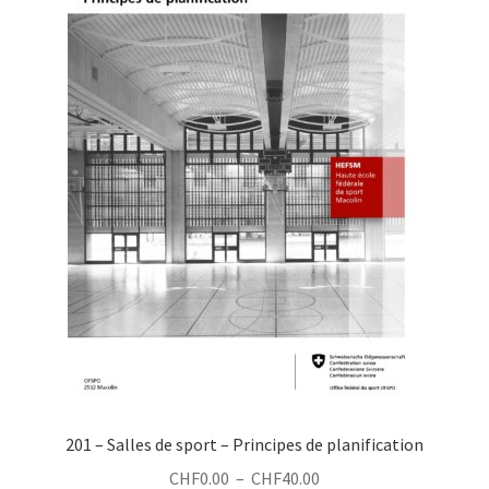
Sport en général
Listes d’adresses
Jeunesse+Sport
Sport des adultes
Autres produits
201 – Salles de sport – Principes de planification
Plage
CHF
0.00
–
CHF
40.00