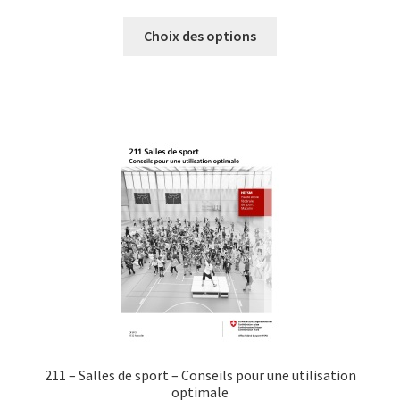
de
Ce
prix :
Choix des options
produit
CHF0.00
a
à
plusieurs
CHF40.00
variations.
Les
options
peuvent
être
choisies
sur
la
page
du
produit
211 – Salles de sport – Conseils pour une utilisation
optimale