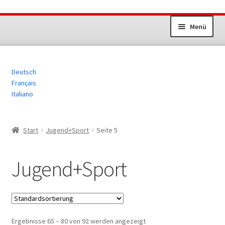
Zur
Zum
Menü
Navigation
Inhalt
springen
springen
Unterm
Dokumente Sportanlagen
öffnen
Deutsch
Jugend+Sport
Français
Italiano
Erwachsenensport
Übrige Produkte
Start
Jugend+Sport
Seite 5
Jugend+Sport
Ergebnisse 65 – 80 von 92 werden angezeigt