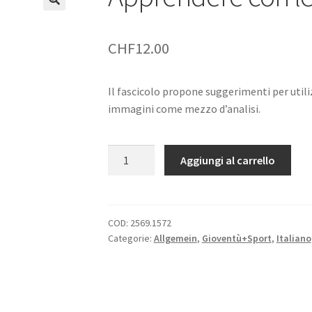
CHF
12.00
Il fascicolo propone suggerimenti per utili
immagini come mezzo d’analisi.
Apprendere
Aggiungi al carrello
con
le
immagini
quantità
COD:
2569.1572
Categorie:
Allgemein
,
Gioventù+Sport
,
Italiano