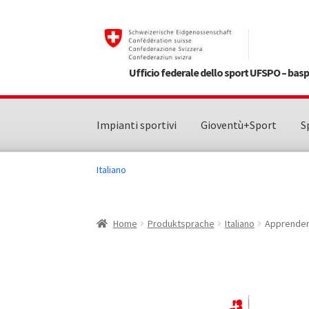
Vai
Vai
alla
al
navigazione
contenuto
Ufficio federale dello sport UFSPO – ba
Impianti sportivi
Gioventù+Sport
S
Italiano
Home
Produktsprache
Italiano
Apprender