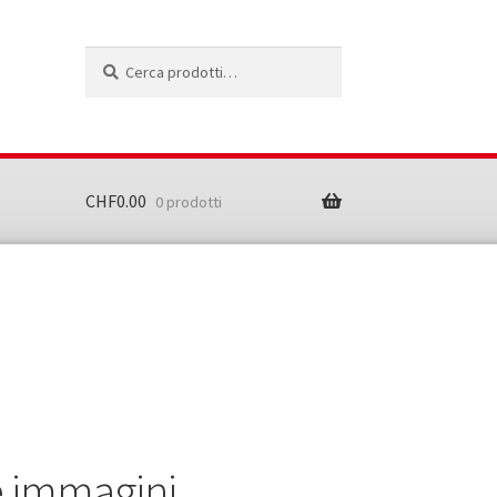
Cerca:
Cerca
CHF
0.00
0 prodotti
e immagini