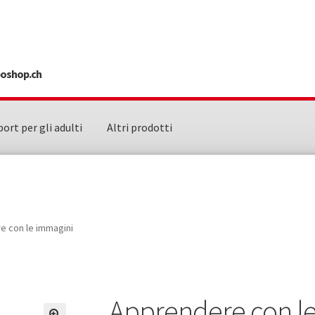
sposhop.ch
port per gli adulti
Altri prodotti
e con le immagini
Apprendere con l