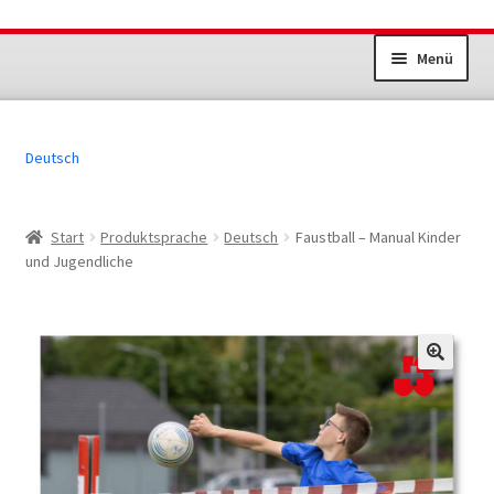
Zur
Zum
Menü
Navigation
Inhalt
springen
springen
Unterm
Dokumente Sportanlagen
öffnen
Deutsch
Jugend+Sport
Erwachsenensport
Start
Produktsprache
Deutsch
Faustball – Manual Kinder
und Jugendliche
Übrige Produkte