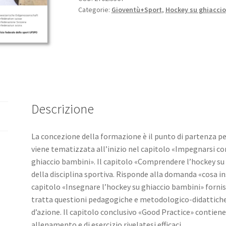
Categorie:
Gioventù+Sport
,
Hockey su ghiaccio
Bambini
quantità
Descrizione
La concezione della formazione è il punto di partenza p
viene tematizzata all’inizio nel capitolo «Impegnarsi co
ghiaccio bambini». Il capitolo «Comprendere l’hockey su
della disciplina sportiva. Risponde alla domanda «cosa in
capitolo «Insegnare l’hockey su ghiaccio bambini» fornis
tratta questioni pedagogiche e metodologico-didattich
d’azione. Il capitolo conclusivo «Good Practice» contien
allenamento e di esercizio rivelatesi efficaci.