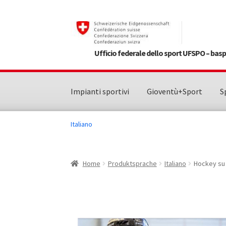
Vai
Vai
alla
al
navigazione
contenuto
Ufficio federale dello sport UFSPO – ba
Impianti sportivi
Gioventù+Sport
S
Italiano
Home
Produktsprache
Italiano
Hockey su 