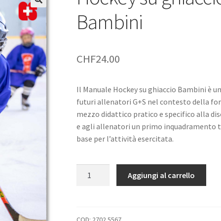
Bambini
CHF
24.00
Il Manuale Hockey su ghiaccio Bambini è una
futuri allenatori G+S nel contesto della f
mezzo didattico pratico e specifico alla dis
e agli allenatori un primo inquadramento 
base per l’attività esercitata.
Hockey
Aggiungi al carrello
su
ghiaccio
–
Manuale
COD:
2702.5567