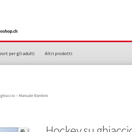
sposhop.ch
port per gli adulti
Altri prodotti
ghiaccio – Manuale Bambini
Hockey su ghiacci