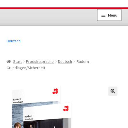
Zur
Zum
Menü
Navigation
Inhalt
springen
springen
Unterm
Dokumente Sportanlagen
öffnen
Deutsch
Jugend+Sport
Erwachsenensport
Start
Produktsprache
Deutsch
Rudern –
Grundlagen/Sicherheit
Übrige Produkte