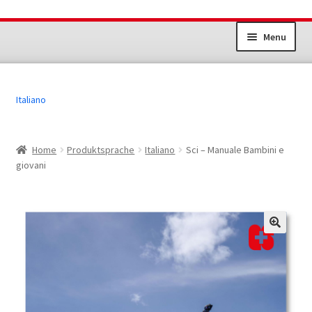
Vai
Vai
Menu
alla
al
navigazione
contenuto
Impianti sportivi
Italiano
Gioventù+Sport
Sport per gli adulti
Home
Produktsprache
Italiano
Sci – Manuale Bambini e
giovani
Altri prodotti