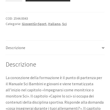
Manuale
Bambini
e
COD:
2544.0043
Categorie:
Gioventù+Sport
,
Italiano
,
Sci
giovani
quantità
Descrizione
Descrizione
La concezione della formazione è il punto di partenza per
il Manuale Sci Bambini e giovani e viene tematizzata
all’inizio nel capitolo «Impegnarsi come monitrice o
monitore Sci». Il capitolo «Capire lo sci» si occupa dei
contenuti della disciplina sportiva. Risponde alla domanda
«cosa insegnerai durante i tuoi allenamenti?». Il capitolo