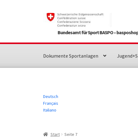
Zur
Zum
Navigation
Inhalt
springen
springen
Bundesamt für Sport BASPO – basposhop
Dokumente Sportanlagen
Jugend+S
Deutsch
Français
Italiano
Start
Seite 7