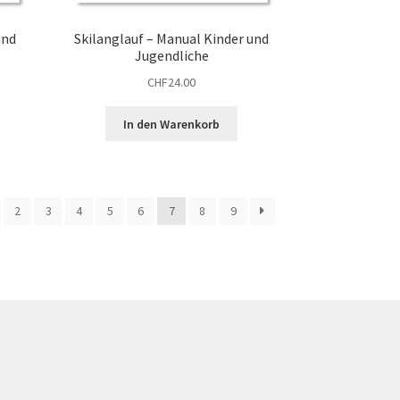
und
Skilanglauf – Manual Kinder und
Jugendliche
CHF
24.00
In den Warenkorb
2
3
4
5
6
7
8
9