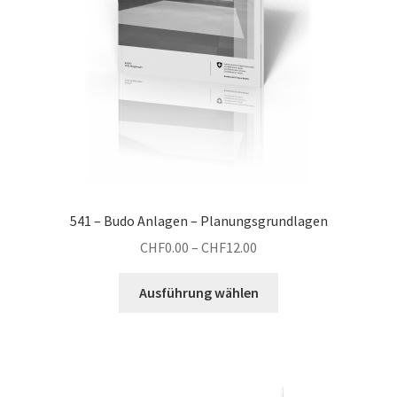
Produktseite
gewählt
werden
541 – Budo Anlagen – Planungsgrundlagen
Preisspanne:
CHF
0.00
–
CHF
12.00
CHF0.00
Dieses
bis
Ausführung wählen
Produkt
CHF12.00
weist
mehrere
Varianten
auf.