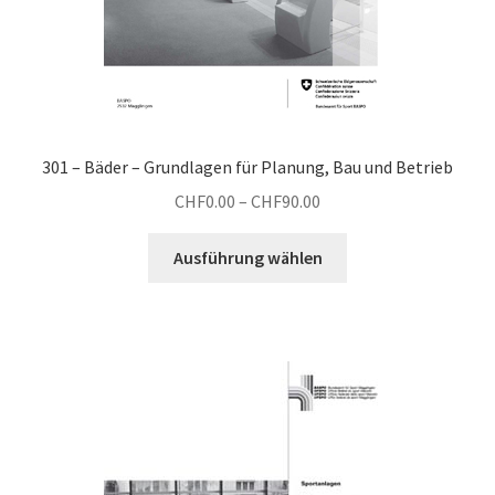
301 – Bäder – Grundlagen für Planung, Bau und Betrieb
Preisspanne:
CHF
0.00
–
CHF
90.00
CHF0.00
Dieses
bis
Ausführung wählen
Produkt
CHF90.00
weist
mehrere
Varianten
auf.
Die
Optionen
können
auf