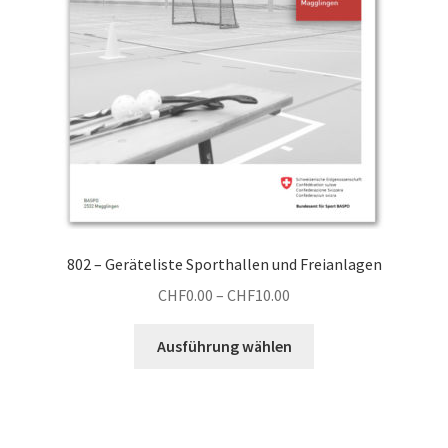
werden
802 – Geräteliste Sporthallen und Freianlagen
Preisspanne:
CHF
0.00
–
CHF
10.00
CHF0.00
Dieses
bis
Ausführung wählen
Produkt
CHF10.00
weist
mehrere
Varianten