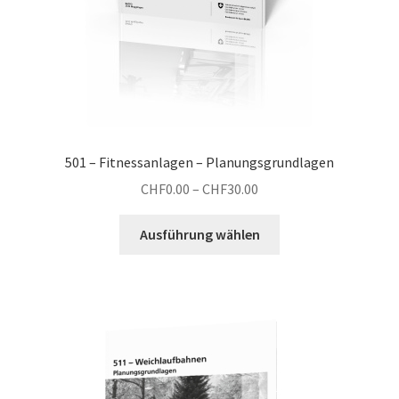
werden
501 – Fitnessanlagen – Planungsgrundlagen
Preisspanne:
CHF
0.00
–
CHF
30.00
CHF0.00
Dieses
bis
Ausführung wählen
Produkt
CHF30.00
weist
mehrere
Varianten
auf.
Die
Optionen