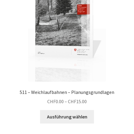
können
auf
der
Produktseite
gewählt
werden
511 – Weichlaufbahnen – Planungsgrundlagen
Preisspanne:
CHF
0.00
–
CHF
15.00
CHF0.00
Dieses
bis
Ausführung wählen
Produkt
CHF15.00
weist