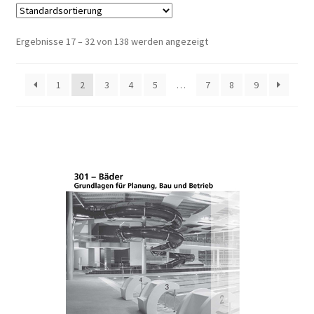
Ergebnisse 17 – 32 von 138 werden angezeigt
1
2
3
4
5
…
7
8
9