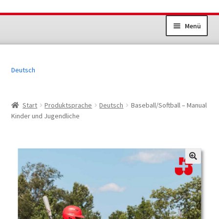
Zur
Zum
Menü
Navigation
Inhalt
springen
springen
Unterm
Dokumente Sportanlagen
öffnen
Deutsch
Jugend+Sport
Erwachsenensport
Start
Produktsprache
Deutsch
Baseball/Softball – Manual
Kinder und Jugendliche
Übrige Produkte