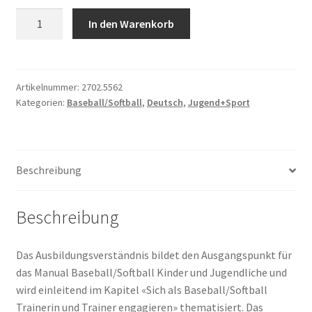
Baseball/Softball
In den Warenkorb
–
Manual
Kinder
und
Artikelnummer:
2702.5562
Kategorien:
Baseball/Softball
,
Deutsch
,
Jugend+Sport
Jugendliche
Menge
Beschreibung
Beschreibung
Das Ausbildungsverständnis bildet den Ausgangspunkt für
das Manual Baseball/Softball Kinder und Jugendliche und
wird einleitend im Kapitel «Sich als Baseball/Softball
Trainerin und Trainer engagieren» thematisiert. Das