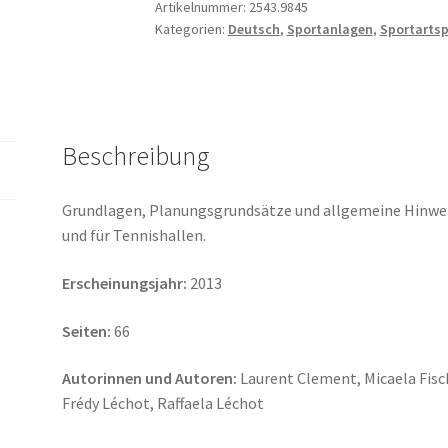
Planungsgrundlagen
Artikelnummer:
2543.9845
Kategorien:
Deutsch
,
Sportanlagen
,
Sportartsp
Menge
Beschreibung
Grundlagen, Planungsgrundsätze und allgemeine Hinweis
und für Tennishallen.
Erscheinungsjahr:
2013
Seiten:
66
Autorinnen und Autoren:
Laurent Clement, Micaela Fisc
Frédy Léchot, Raffaela Léchot