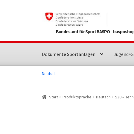
Zur
Zum
Navigation
Inhalt
springen
springen
Bundesamt für Sport BASPO – basposhop
Dokumente Sportanlagen
Jugend+S
Deutsch
Start
Produktsprache
Deutsch
530 – Ten