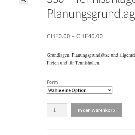
Planungsgrundla
Preisspann
CHF
0.00
–
CHF
40.00
CHF0.00
Grundlagen, Planungsgrundsätze und allgeme
bis
Freien und für Tennishallen.
CHF40.00
Form
530
In den Warenkorb
–
Tennisanlagen
–