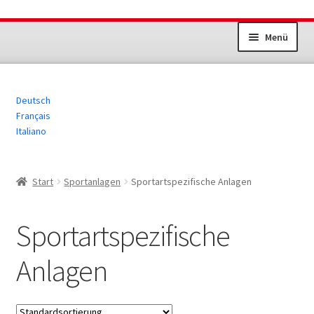
Zur
Zum
Menü
Navigation
Inhalt
springen
springen
Unterm
Dokumente Sportanlagen
öffnen
Deutsch
Jugend+Sport
Français
Italiano
Erwachsenensport
Übrige Produkte
Start
Sportanlagen
Sportartspezifische Anlagen
Sportartspezifische
Anlagen