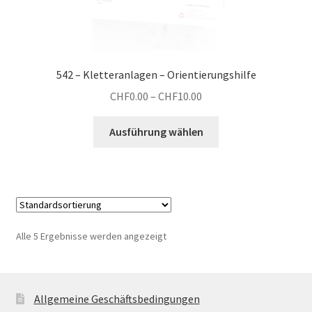
542 – Kletteranlagen – Orientierungshilfe
Preisspanne:
CHF
0.00
–
CHF
10.00
CHF0.00
Dieses
bis
Ausführung wählen
Produkt
CHF10.00
weist
mehrere
Varianten
auf.
Die
Alle 5 Ergebnisse werden angezeigt
Optionen
können
auf
der
Allgemeine Geschäftsbedingungen