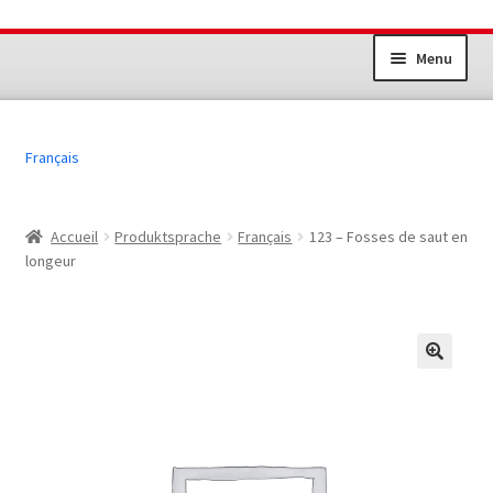
Aller
Aller
Menu
à
au
la
contenu
Ouvrir
Installations sportives
navigation
le
Français
menu
Jeunesse+Sport
enfant
Sport des adultes
Accueil
Produktsprache
Français
123 – Fosses de saut en
longeur
Autres produits