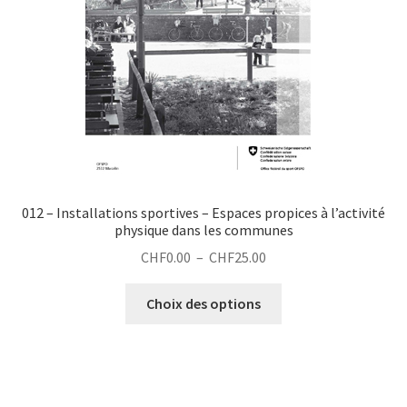
la
page
du
produit
012 – Installations sportives – Espaces propices à l’activité
physique dans les communes
Plage
CHF
0.00
–
CHF
25.00
de
Ce
prix :
Choix des options
produit
CHF0.00
a
à
plusieurs
CHF25.00
variations.