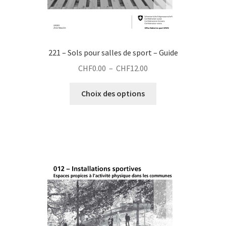
221 – Sols pour salles de sport – Guide
Plage
CHF
0.00
–
CHF
12.00
de
Ce
prix :
Choix des options
produit
CHF0.00
a
à
plusieurs
CHF12.00
variations.
Les
options
peuvent
être
choisies
sur