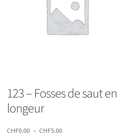
123 – Fosses de saut en
longeur
Plage
CHF
0.00
–
CHF
5.00