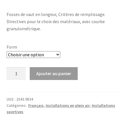
de
Fosses de saut en longeur, Critères de remplissage.
prix :
Directives pour le choix des matériaux, avec courbe
CHF0.00
granulométrique.
à
CHF5.00
Form
quantité
Ajouter au panier
de
123
–
Fosses
UGS :
2543.9834
Catégories :
Français
,
Installations en plein air
,
Installations
de
sportives
saut
en
longeur