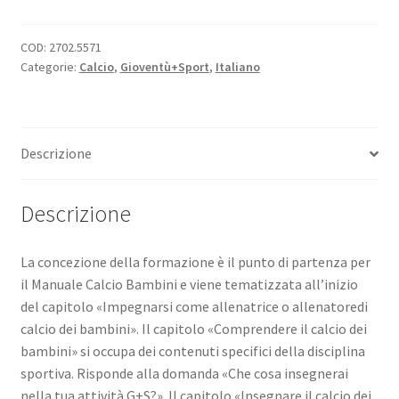
Manuale
Bambini
quantità
COD:
2702.5571
Categorie:
Calcio
,
Gioventù+Sport
,
Italiano
Descrizione
Descrizione
La concezione della formazione è il punto di partenza per
il Manuale Calcio Bambini e viene tematizzata all’inizio
del capitolo «Impegnarsi come allenatrice o allenatoredi
calcio dei bambini». Il capitolo «Comprendere il calcio dei
bambini» si occupa dei contenuti specifici della disciplina
sportiva. Risponde alla domanda «Che cosa insegnerai
nella tua attività G+S?». Il capitolo «Insegnare il calcio dei