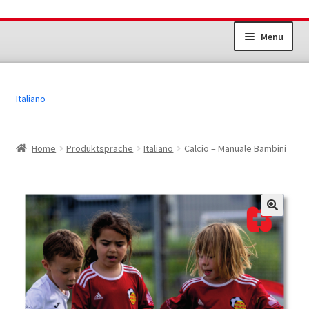
Vai
Vai
Menu
alla
al
navigazione
contenuto
Impianti sportivi
Italiano
Gioventù+Sport
Sport per gli adulti
Home
Produktsprache
Italiano
Calcio – Manuale Bambini
Altri prodotti