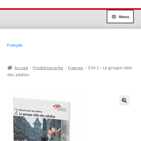
Aller
Aller
Menu
à
au
la
contenu
Ouvrir
Installations sportives
navigation
le
Français
menu
Jeunesse+Sport
enfant
Sport des adultes
Accueil
Produktsprache
Français
ESA 2 – Le groupe cible
des adultes
Autres produits