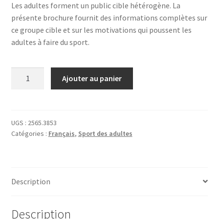
Les adultes forment un public cible hétérogène. La
présente brochure fournit des informations complètes sur
ce groupe cible et sur les motivations qui poussent les
adultes à faire du sport.
quantité
Ajouter au panier
de
ESA
2
–
UGS :
2565.3853
Catégories :
Français
,
Sport des adultes
Le
groupe
cible
des
Description
adultes
Description