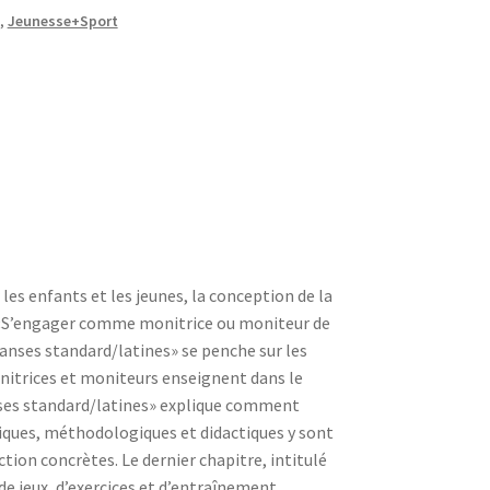
,
Jeunesse+Sport
es enfants et les jeunes, la conception de la
e «S’engager comme monitrice ou moniteur de
anses standard/latines» se penche sur les
onitrices et moniteurs enseignent dans le
anses standard/latines» explique comment
ques, méthodologiques et didactiques y sont
on concrètes. Le dernier chapitre, intitulé
e jeux, d’exercices et d’entraînement