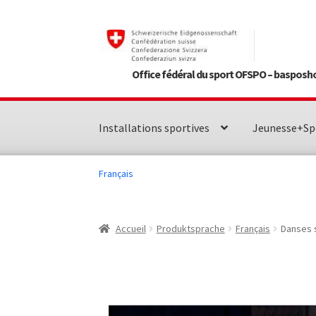
Aller
Aller
à
au
la
contenu
Office fédéral du sport OFSPO – basposh
navigation
Installations sportives
Jeunesse+Sp
Français
Accueil
Produktsprache
Français
Danses s