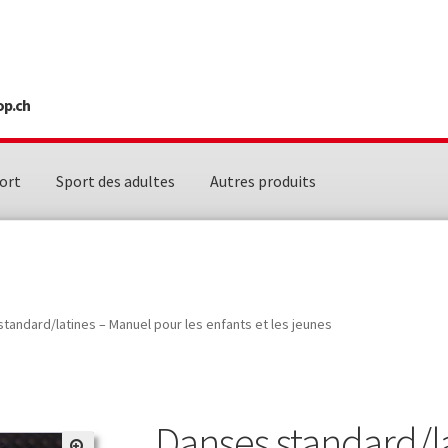
op.ch
ort
Sport des adultes
Autres produits
tandard/latines – Manuel pour les enfants et les jeunes
Danses standard/l