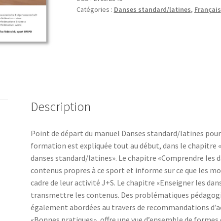
Catégories :
Danses standard/latines
,
Français
Manuel
pour
les
enfants
et
les
jeunes
Description
Point de départ du manuel Danses standard/latines pour l
formation est expliquée tout au début, dans le chapitr
danses standard/latines». Le chapitre «Comprendre les d
contenus propres à ce sport et informe sur ce que les m
cadre de leur activité J+S. Le chapitre «Enseigner les d
transmettre les contenus. Des problématiques pédagogi
également abordées au travers de recommandations d’acti
«Bonnes pratiques», offre une vue d’ensemble de formes d