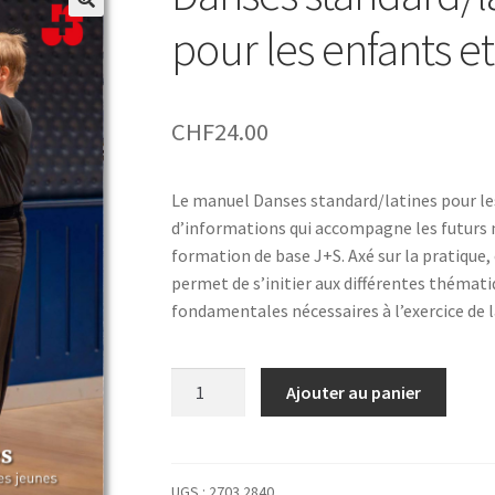
pour les enfants et
CHF
24.00
Le manuel Danses standard/latines pour les
d’informations qui accompagne les futurs 
formation de base J+S. Axé sur la pratique,
permet de s’initier aux différentes thémati
fondamentales nécessaires à l’exercice de 
quantité
Ajouter au panier
de
Danses
standard/latines
–
UGS :
2703.2840