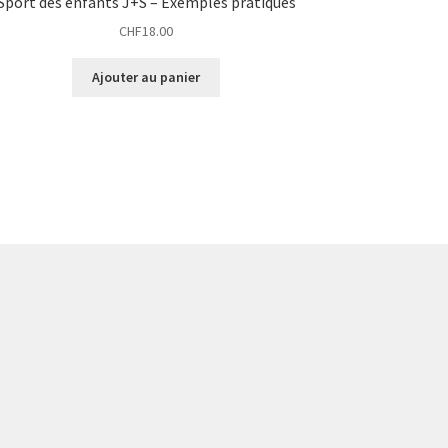
Sport des enfants J+S – Exemples pratiques
CHF
18.00
Ajouter au panier