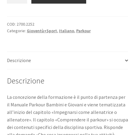
–
Manuale
Bambini
e
COD:
2700.2252
Categorie:
Gioventù+Sport
,
Italiano
,
Parkour
giovani
quantità
Descrizione
Descrizione
La concezione della formazione è il punto di partenza per
il Manuale Parkour Bambini e Giovani e viene tematizzata
all’inizio del capitolo «Impegnarsi come allenatrice o
allenatore». Il capitolo «Comprendere il parkour» si occupa
dei contenuti specifici della disciplina sportiva. Risponde
alla domanda «Che cosa insegnerai nella tua attività