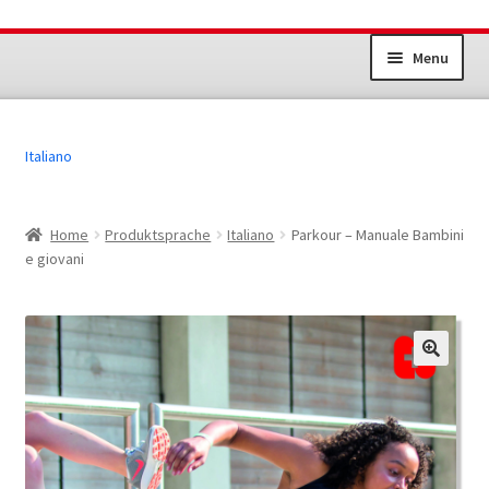
Vai
Vai
Menu
alla
al
navigazione
contenuto
Impianti sportivi
Italiano
Gioventù+Sport
Sport per gli adulti
Home
Produktsprache
Italiano
Parkour – Manuale Bambini
e giovani
Altri prodotti