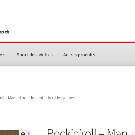
op.ch
ort
Sport des adultes
Autres produits
oll – Manuel pour les enfants et les jeunes
Rock’n’roll – Manu