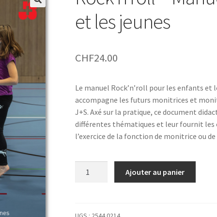
et les jeunes
CHF
24.00
Le manuel Rock’n’roll pour les enfants et 
accompagne les futurs monitrices et monit
J+S. Axé sur la pratique, ce document didact
différentes thématiques et leur fournit le
l’exercice de la fonction de monitrice ou d
quantité
Ajouter au panier
de
Rock’n’roll
–
Manuel
UGS :
2544.0214