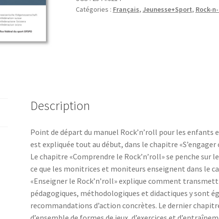
Catégories :
Français
,
Jeunesse+Sport
,
Rock-n-
pour
les
enfants
et
les
jeunes
Description
Point de départ du manuel Rock’n’roll pour les enfants e
est expliquée tout au début, dans le chapitre «S’engage
Le chapitre «Comprendre le Rock’n’roll» se penche sur le
ce que les monitrices et moniteurs enseignent dans le cad
«Enseigner le Rock’n’roll» explique comment transmett
pédagogiques, méthodologiques et didactiques y sont é
recommandations d’action concrètes. Le dernier chapitre,
d’ensemble de formes de jeux, d’exercices et d’entraîne