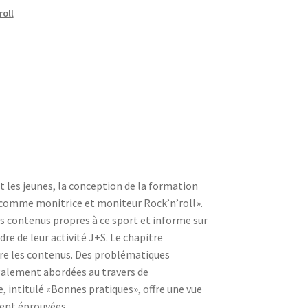
roll
t les jeunes, la conception de la formation
r comme monitrice et moniteur Rock’n’roll».
s contenus propres à ce sport et informe sur
re de leur activité J+S. Le chapitre
re les contenus. Des problématiques
galement abordées au travers de
 intitulé «Bonnes pratiques», offre une vue
ment éprouvées.