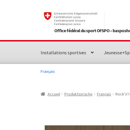
Aller
Aller
à
au
la
contenu
Office fédéral du sport OFSPO – basposh
navigation
Installations sportives
Jeunesse+Sp
Français
Accueil
Produktsprache
Français
Rock’n’r