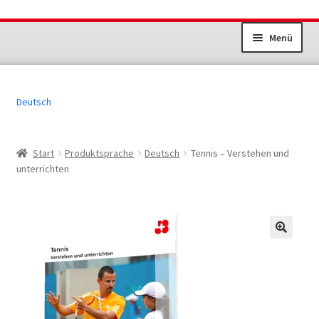
Zur
Zum
Menü
Navigation
Inhalt
springen
springen
Unterm
Dokumente Sportanlagen
öffnen
Deutsch
Jugend+Sport
Erwachsenensport
Start
Produktsprache
Deutsch
Tennis – Verstehen und
unterrichten
Übrige Produkte