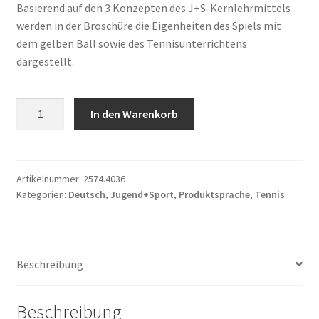
Basierend auf den 3 Konzepten des J+S-Kernlehrmittels
werden in der Broschüre die Eigenheiten des Spiels mit
dem gelben Ball sowie des Tennisunterrichtens
dargestellt.
Tennis
In den Warenkorb
–
Verstehen
und
unterrichten
Artikelnummer:
2574.4036
Kategorien:
Deutsch
,
Jugend+Sport
,
Produktsprache
,
Tennis
Menge
Beschreibung
Beschreibung