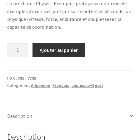
La brochure «Physis – Exemples pratiques» renferme des
exemples d’exercices portant sur le potentiel de condition
physique (vitesse, force, endurance et souplesse) et la
capacité de coordination.
quantité
Ajouter au panier
de
Physis
–
Exemples
UGS :
2554.7295
Catégories :
Allgemein
,
Français
,
Jeunesse+Sport
pratiques
Description
Description